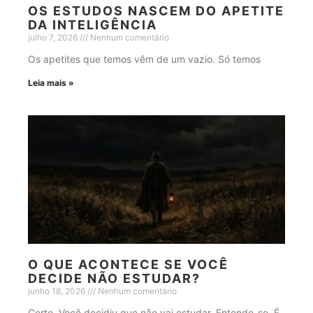
OS ESTUDOS NASCEM DO APETITE
DA INTELIGÊNCIA
julho 7, 2026
Nenhum comentário
Os apetites que temos vêm de um vazio. Só temos
Leia mais »
O QUE ACONTECE SE VOCÊ
DECIDE NÃO ESTUDAR?
junho 18, 2026
Nenhum comentário
Certo. Você decidiu que não vai estudar. Entende-se. É