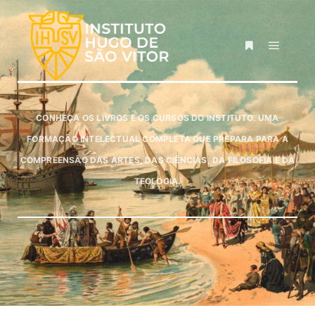
CONHEÇA OS LIVROS E OS CURSOS DO INSTITUTO. UMA
FORMAÇÃO INTELECTUAL COMPLETA QUE PREPARA PARA A
COMPREENSÃO DAS ARTES, DAS CIÊNCIAS, DA FILOSOFIA E DA
TEOLOGIA.