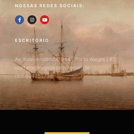
NOSSAS REDES SOCIAIS:
ESCRITÓRIO
Av. Independência, 944 | Porto Alegre | RS
contato@hugodesaovitor.org.br
(51) 994752738