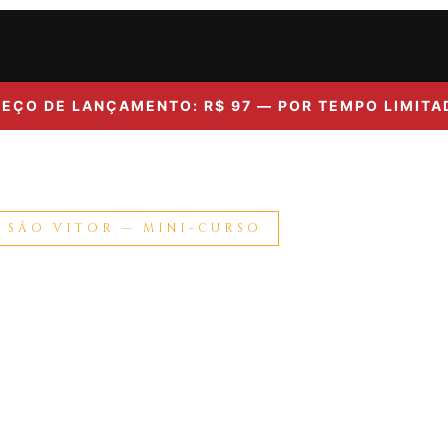
REÇO DE LANÇAMENTO: R$ 97 — POR TEMPO LIMITA
 SÃO VITOR — MINI-CURSO
TE
UBSTITUÍ