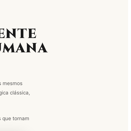
ENTE
UMANA
os mesmos
ica clássica,
s que tornam