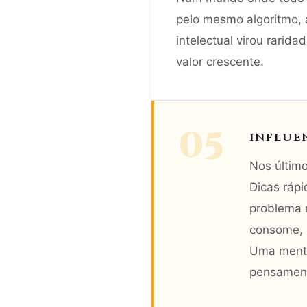
pelo mesmo algoritmo, a
intelectual virou rarid
valor crescente.
05
INFLUE
Nos último
Dicas rápi
problema 
consome, 
Uma mente
pensament