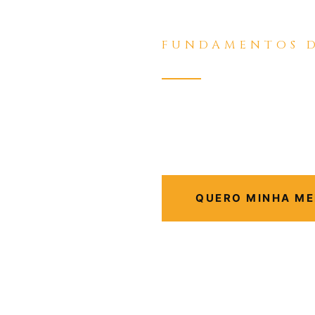
FUNDAMENTOS D
A IA pensa por você. Mas ela 
você nunca aprenda a pensar.
QUERO MINHA ME
8 AULAS · ACESSO VITALÍ