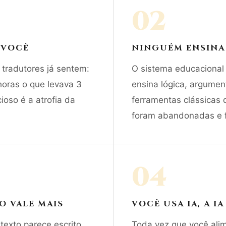
02
 VOCÊ
NINGUÉM ENSINA
e tradutores já sentem:
O sistema educacional
horas o que levava 3
ensina lógica, argument
ioso é a atrofia da
ferramentas clássicas 
foram abandonadas e f
04
 VALE MAIS
VOCÊ USA IA, A I
exto parece escrito
Toda vez que você ali