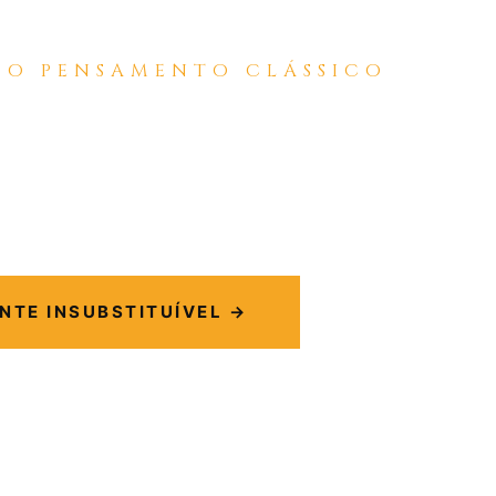
O PENSAMENTO CLÁSSICO
nunca vai pensar
como
você — a menos que
NTE INSUBSTITUÍVEL →
CIO · R$ 97