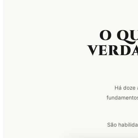
O Q
VERD
Há doze 
fundamentos 
São habilid