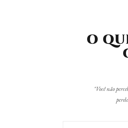
O QU
"Você não perce
perde