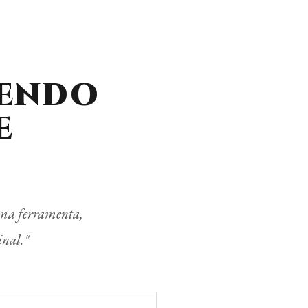
CENDO
E
 uma ferramenta,
inal."