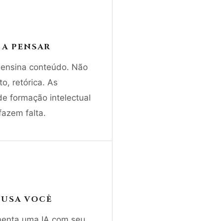
 A PENSAR
 ensina conteúdo. Não
o, retórica. As
de formação intelectual
azem falta.
A USA VOCÊ
menta uma IA com seu