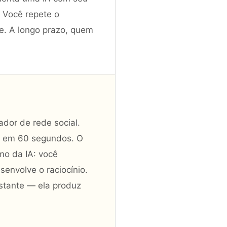
 Você repete o
e. A longo prazo, quem
ador de rede social.
os" em 60 segundos. O
mo da IA: você
envolve o raciocínio.
tante — ela produz